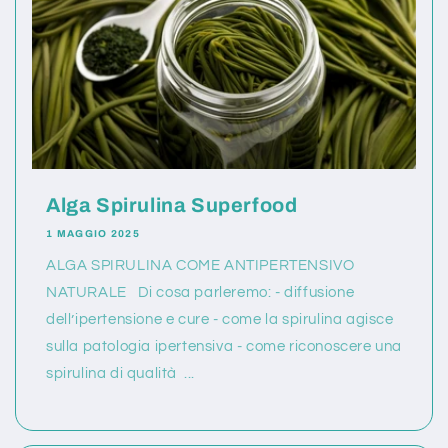
Alga Spirulina Superfood
1 MAGGIO 2025
ALGA SPIRULINA COME ANTIPERTENSIVO
NATURALE Di cosa parleremo: - diffusione
dell’ipertensione e cure - come la spirulina agisce
sulla patologia ipertensiva - come riconoscere una
spirulina di qualità ...