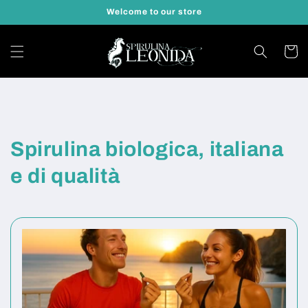
Vai
Welcome to our store
direttamente
ai contenuti
Carrell
Spirulina biologica, italiana
e di qualità