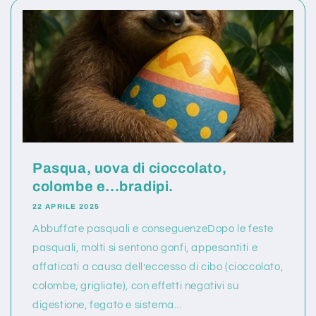
Pasqua, uova di cioccolato,
colombe e...bradipi.
22 APRILE 2025
Abbuffate pasquali e conseguenzeDopo le feste
pasquali, molti si sentono gonfi, appesantiti e
affaticati a causa dell’eccesso di cibo (cioccolato,
colombe, grigliate), con effetti negativi su
digestione, fegato e sistema...