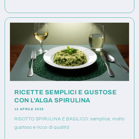
RICETTE SEMPLICI E GUSTOSE
CON L'ALGA SPIRULINA
12 APRILE 2025
RISOTTO SPIRULINA E BASILICO: semplice, molto
gustoso e ricco di qualità